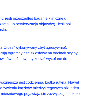
.
, jeśli przeszedłeś badanie kliniczne u
zacja lub peryferyzacja objawów). Jeśli ból
ostu.
iss Cross” wykonywany zbyt agresywnie).
rują ogromny nacisk osiowy na odcinek szyjny i
ców, również powinny zostać wycofane do
ażniejsza jest codzienna, krótka rutyna. Nawet
 odżywieniu krążków międzykręgowych niż jeden
a mięśniowego pojawiają się zazwyczaj po około