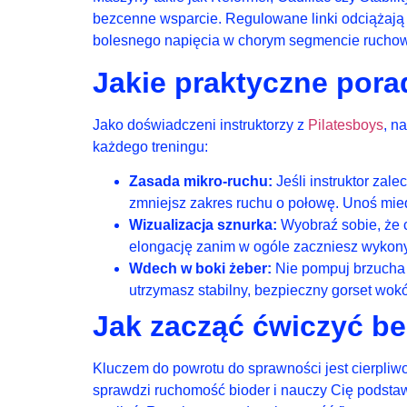
bezcenne wsparcie. Regulowane linki odciążają
bolesnego napięcia w chorym segmencie rucho
Jakie praktyczne pora
Jako doświadczeni instruktorzy z
Pilatesboys
, n
każdego treningu:
Zasada mikro-ruchu:
Jeśli instruktor zal
zmniejsz zakres ruchu o połowę. Unoś mied
Wizualizacja sznurka:
Wyobraź sobie, że 
elongację zanim w ogóle zaczniesz wykon
Wdech w boki żeber:
Nie pompuj brzucha 
utrzymasz stabilny, bezpieczny gorset wokó
Jak zacząć ćwiczyć be
Kluczem do powrotu do sprawności jest cierpliwo
sprawdzi ruchomość bioder i nauczy Cię podsta