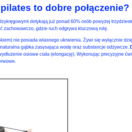
pilates to dobre połączenie?
iędzykręgowymi dotykają już ponad 60% osób powyżej trzydzie
yć zachowawczo, gdzie ruch odgrywa kluczową rolę.
em) nie posiada własnego ukrwienia. Żywi się wyłącznie dzięki
ak naturalna gąbka zasysająca wodę oraz substancje odżywcze.
ydłużenie osiowe ciała (elongację). Wykonując precyzyjne ćwi
nerwowe.