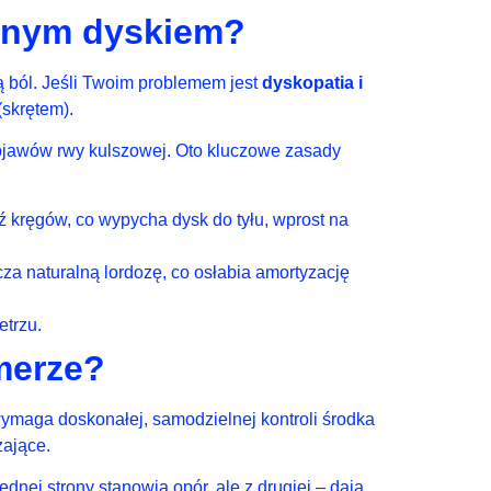
zonym dyskiem?
 ból. Jeśli Twoim problemem jest
dyskopatia i
(skrętem).
objawów rwy kulszowej. Oto kluczowe zasady
kręgów, co wypycha dysk do tyłu, wprost na
a naturalną lordozę, co osłabia amortyzację
etrzu.
merze?
wymaga doskonałej, samodzielnej kontroli środka
żające.
ednej strony stanowią opór, ale z drugiej – dają