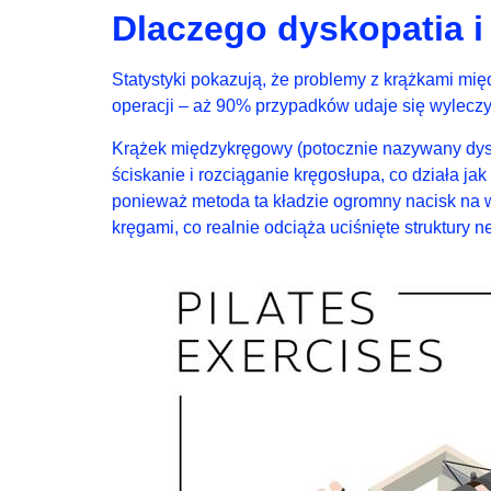
Dlaczego dyskopatia i 
Statystyki pokazują, że problemy z krążkami m
operacji – aż 90% przypadków udaje się wylecz
Krążek międzykręgowy (potocznie nazywany dyski
ściskanie i rozciąganie kręgosłupa, co działa j
ponieważ metoda ta kładzie ogromny nacisk na w
kręgami, co realnie odciąża uciśnięte struktury 