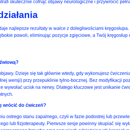
trafi skutecznie cofnąć objawy neurologiczne i przywrócić peł
działania
e najlepsze rezultaty w walce z dolegliwościami kręgosłupa. 
bokie powoli, eliminując pozycje zgięciowe, a Twój kręgosłup 
dźwiową?
bjawy. Dzieje się tak głównie wtedy, gdy wykonujesz ćwiczen
nej wersji) przy przepuklinie tylno-bocznej. Bez modyfikacji pozyc
że wywołać ucisk na nerwy. Dlatego kluczowe jest unikanie ć
tnych.
ę wrócić do ćwiczeń?
u ostrego stanu zapalnego, czyli w fazie podostrej lub przewle
go lub fizjoterapeuty. Pierwsze sesje powinny skupiać się wył