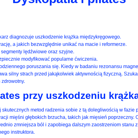
lekarz diagnozuje uszkodzenie krążka międzykręgowego.
cję, a jakich bezwzględnie unikać na macie i reformerze.
a segmenty lędźwiowe oraz szyjne.
zpiecznie modyfikować popularne ćwiczenia.
z codziennego poruszania się. Kiedy w badaniu rezonansu magn
 silny strach przed jakąkolwiek aktywnością fizyczną. Szuka
 zdrowotny.
lates przy uszkodzeniu krąż
iej skutecznych metod radzenia sobie z tą dolegliwością w fazie
wacji mięśni głębokich brzucha, takich jak mięsień poprzeczny
średnio zmniejsza ból i zapobiega dalszym zaostrzeniom stanu
ego instruktora.