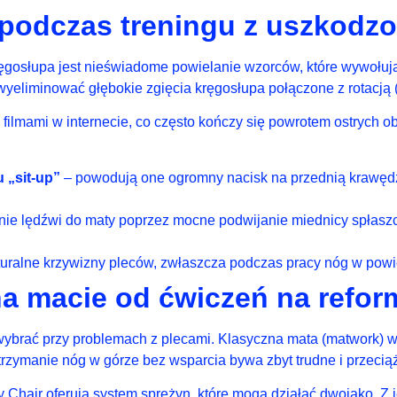
 podczas treningu z uszkod
osłupa jest nieświadome powielanie wzorców, które wywołują
yeliminować głębokie zgięcia kręgosłupa połączone z rotacją 
ilmami w internecie, co często kończy się powrotem ostrych 
 „sit-up”
– powodują one ogromny nacisk na przednią krawędź 
nie lędźwi do maty poprzez mocne podwijanie miednicy spłaszcz
turalne krzywizny pleców, zwłaszcza podczas pracy nóg w powi
na macie od ćwiczeń na refor
u wybrać przy problemach z plecami. Klasyczna mata (matwork) 
utrzymanie nóg w górze bez wsparcia bywa zbyt trudne i przecią
y Chair oferują system sprężyn, które mogą działać dwojako. Z j