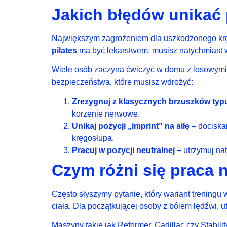
Jakich błędów unikać
Największym zagrożeniem dla uszkodzonego kręg
pilates
ma być lekarstwem, musisz natychmiast w
Wiele osób zaczyna ćwiczyć w domu z losowymi f
bezpieczeństwa, które musisz wdrożyć:
Zrezygnuj z klasycznych brzuszków typu
korzenie nerwowe.
Unikaj pozycji „imprint” na siłę
– dociska
kręgosłupa.
Pracuj w pozycji neutralnej
– utrzymuj na
Czym różni się praca 
Często słyszymy pytanie, który wariant trening
ciała. Dla początkującej osoby z bólem lędźwi, 
Maszyny takie jak Reformer, Cadillac czy Stabilit