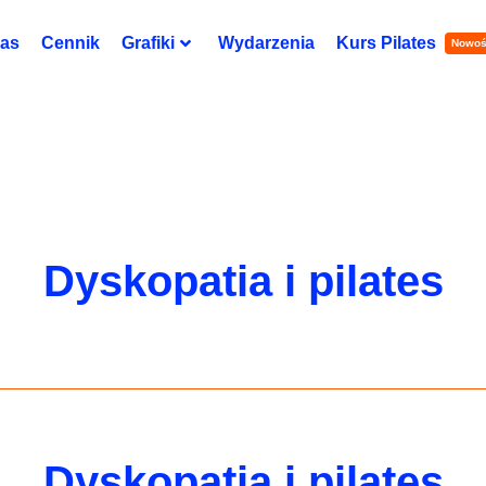
nas
Cennik
Grafiki
Wydarzenia
Kurs Pilates
Nowo
Dyskopatia i pilates
Dyskopatia i pilates