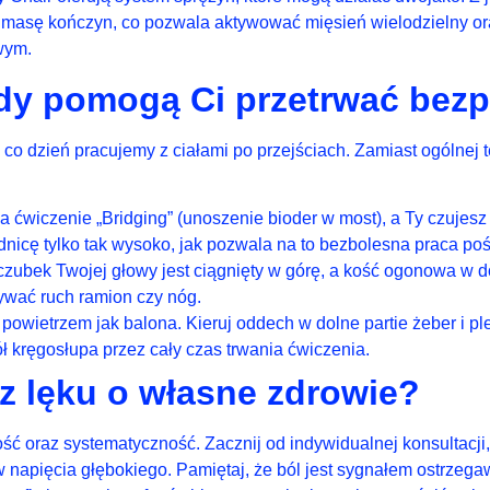
 masę kończyn, co pozwala aktywować mięsień wielodzielny o
wym.
dy pomogą Ci przetrwać bezp
a co dzień pracujemy z ciałami po przejściach. Zamiast ogólnej 
eca ćwiczenie „Bridging” (unoszenie bioder w most), a Ty czujes
nicę tylko tak wysoko, jak pozwala na to bezbolesna praca po
czubek Twojej głowy jest ciągnięty w górę, a kość ogonowa w 
ywać ruch ramion czy nóg.
powietrzem jak balona. Kieruj oddech w dolne partie żeber i p
ł kręgosłupa przez cały czas trwania ćwiczenia.
z lęku o własne zdrowie?
ść oraz systematyczność. Zacznij od indywidualnej konsultacji,
w napięcia głębokiego. Pamiętaj, że ból jest sygnałem ostrze