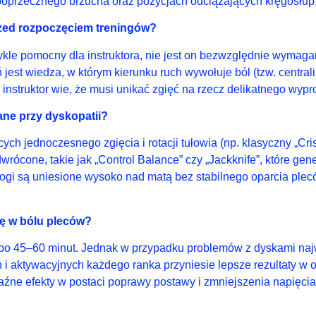
poprzecznego brzucha oraz pozycjach odciążających kręgosłup
zed rozpoczęciem treningów?
le pomocny dla instruktora, nie jest on bezwzględnie wymagany
 jest wiedza, w którym kierunku ruch wywołuje ból (tzw. centrali
 instruktor wie, że musi unikać zgięć na rzecz delikatnego wypr
zane przy dyskopatii?
h jednoczesnego zgięcia i rotacji tułowia (np. klasyczny „Cr
cone, takie jak „Control Balance” czy „Jackknife”, które gene
 nogi są uniesione wysoko nad matą bez stabilnego oparcia ple
gę w bólu pleców?
 po 45–60 minut. Jednak w przypadku problemów z dyskami najw
 i aktywacyjnych każdego ranka przyniesie lepsze rezultaty w
raźne efekty w postaci poprawy postawy i zmniejszenia napięci