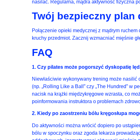
nasilać. Regularna, mądra aktywność fizyczna po
Twój bezpieczny plan 
Połączenie opieki medycznej z mądrym ruchem daj
kruchy przedmiot. Zacznij wzmacniać mięśnie głę
FAQ
1. Czy pilates może pogorszyć dyskopatię lę
Niewłaściwie wykonywany trening może nasilić o
(np. „Rolling Like a Ball” czy „The Hundred” w peł
nacisk na krążki międzykręgowe wzrasta, co mo
poinformowania instruktora o problemach zdrowo
2. Kiedy po zaostrzeniu bólu kręgosłupa mog
Do aktywności można wrócić dopiero po ustąpieni
bólu w spoczynku oraz zgoda lekarza prowadzące