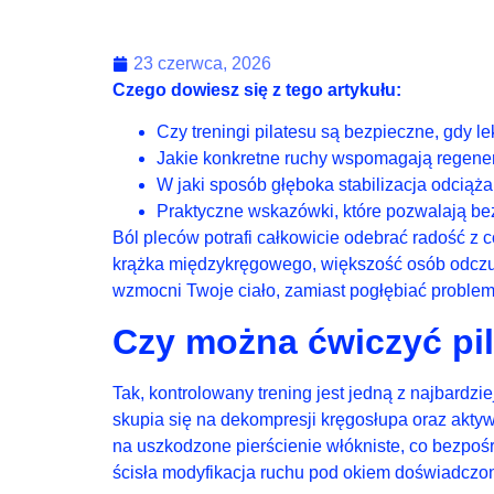
23 czerwca, 2026
Czego dowiesz się z tego artykułu:
Czy treningi pilatesu są bezpieczne, gdy 
Jakie konkretne ruchy wspomagają regenera
W jaki sposób głęboka stabilizacja odciąż
Praktyczne wskazówki, które pozwalają be
Ból pleców potrafi całkowicie odebrać radość 
krążka międzykręgowego, większość osób odczuwa
wzmocni Twoje ciało, zamiast pogłębiać problem
Czy można ćwiczyć pi
Tak, kontrolowany trening jest jedną z najbardz
skupia się na dekompresji kręgosłupa oraz akty
na uszkodzone pierścienie włókniste, co bezpo
ścisła modyfikacja ruchu pod okiem doświadczon