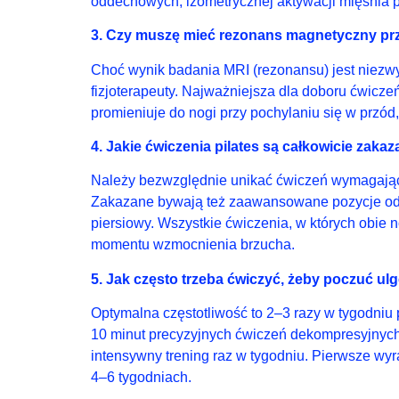
oddechowych, izometrycznej aktywacji mięśnia 
3. Czy muszę mieć rezonans magnetyczny pr
Choć wynik badania MRI (rezonansu) jest niezwyk
fizjoterapeuty. Najważniejsza dla doboru ćwiczeń
promieniuje do nogi przy pochylaniu się w przód,
4. Jakie ćwiczenia pilates są całkowicie zaka
Należy bezwzględnie unikać ćwiczeń wymagającyc
Zakazane bywają też zaawansowane pozycje odwró
piersiowy. Wszystkie ćwiczenia, w których obie
momentu wzmocnienia brzucha.
5. Jak często trzeba ćwiczyć, żeby poczuć ul
Optymalna częstotliwość to 2–3 razy w tygodniu
10 minut precyzyjnych ćwiczeń dekompresyjnych
intensywny trening raz w tygodniu. Pierwsze wy
4–6 tygodniach.