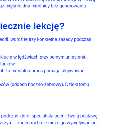
raz mięśnie dna miednicy bez generowania
iecznie lekcję?
teorii, wdroż te trzy konkretne zasady podczas
z kłucie w lędźwiach przy pełnym uniesieniu,
śladków.
dół. Ta mentalna praca pomaga aktywować
leców (oddech boczno-żebrowy). Dzięki temu
 podczas której specjalista oceni Twoją postawę,
gawczym – żaden ruch nie może go wywoływać ani