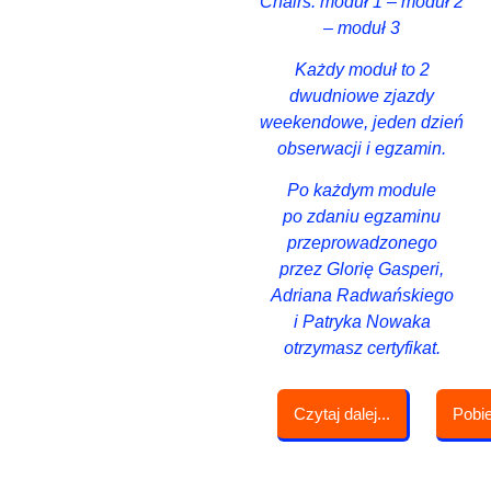
Chairs: moduł 1 – moduł 2
– moduł 3
Każdy moduł to 2
dwudniowe zjazdy
weekendowe, jeden dzień
obserwacji i egzamin.
Po każdym module
po zdaniu egzaminu
przeprowadzonego
przez Glorię Gasperi,
Adriana Radwańskiego
i Patryka Nowaka
otrzymasz certyfikat.
Czytaj dalej...
Pobi