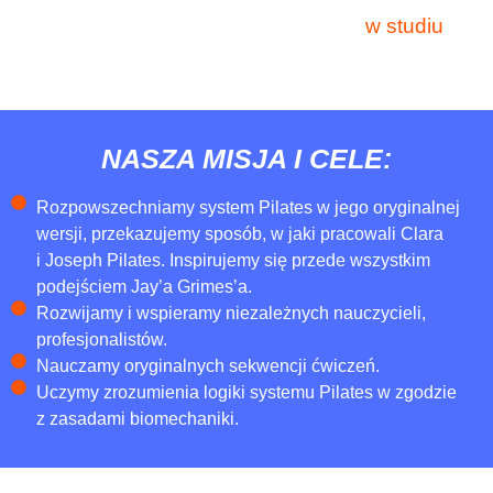
w studiu
NASZA MISJA I CELE:
Rozpowszechniamy system Pilates w jego oryginalnej
wersji, przekazujemy sposób, w jaki pracowali Clara
i Joseph Pilates. Inspirujemy się przede wszystkim
podejściem Jay’a Grimes’a.
Rozwijamy i wspieramy niezależnych nauczycieli,
profesjonalistów.
Nauczamy oryginalnych sekwencji ćwiczeń.
Uczymy zrozumienia logiki systemu Pilates w zgodzie
z zasadami biomechaniki.