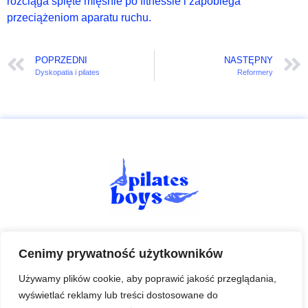
rozciąga spięte mięśnie po fitnessie i zapobiega
przeciążeniom aparatu ruchu.
POPRZEDNI
NASTĘPNY
Dyskopatia i pilates
Reformery
Cenimy prywatność użytkowników
Adres studia
Jeżyce: Dąbrowskiego 27, Poznań
Używamy plików cookie, aby poprawić jakość przeglądania,
wyświetlać reklamy lub treści dostosowane do
Polanka:
Katowicka 35, Poznań