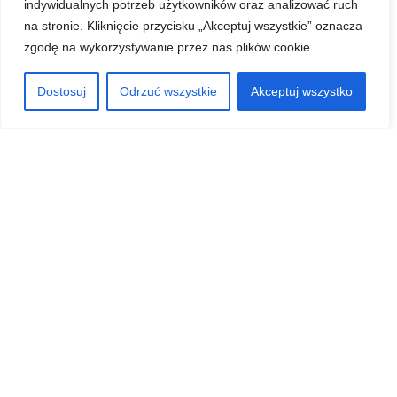
indywidualnych potrzeb użytkowników oraz analizować ruch
na stronie. Kliknięcie przycisku „Akceptuj wszystkie” oznacza
zgodę na wykorzystywanie przez nas plików cookie.
Przydatne linki
Słownik: Pilates od A do Z
Dostosuj
Odrzuć wszystkie
Akceptuj wszystko
Pobierz regulamin
Regulations for training
Kontakt
+48 570 253 440
pilatesboys@gmail.com
Godziny otwarcia
Pon-Czw: 8:00 – 21:00
Pt: 08:00 – 19:00