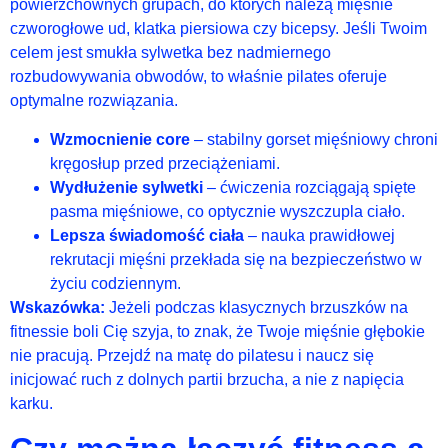
powierzchownych grupach, do których należą mięśnie
czworogłowe ud, klatka piersiowa czy bicepsy. Jeśli Twoim
celem jest smukła sylwetka bez nadmiernego
rozbudowywania obwodów, to właśnie pilates oferuje
optymalne rozwiązania.
Wzmocnienie core
– stabilny gorset mięśniowy chroni
kręgosłup przed przeciążeniami.
Wydłużenie sylwetki
– ćwiczenia rozciągają spięte
pasma mięśniowe, co optycznie wyszczupla ciało.
Lepsza świadomość ciała
– nauka prawidłowej
rekrutacji mięśni przekłada się na bezpieczeństwo w
życiu codziennym.
Wskazówka:
Jeżeli podczas klasycznych brzuszków na
fitnessie boli Cię szyja, to znak, że Twoje mięśnie głębokie
nie pracują. Przejdź na matę do pilatesu i naucz się
inicjować ruch z dolnych partii brzucha, a nie z napięcia
karku.