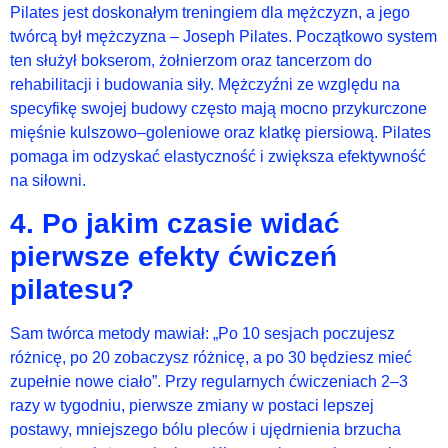
Pilates jest doskonałym treningiem dla mężczyzn, a jego
twórcą był mężczyzna – Joseph Pilates. Początkowo system
ten służył bokserom, żołnierzom oraz tancerzom do
rehabilitacji i budowania siły. Mężczyźni ze względu na
specyfikę swojej budowy często mają mocno przykurczone
mięśnie kulszowo–goleniowe oraz klatkę piersiową. Pilates
pomaga im odzyskać elastyczność i zwiększa efektywność
na siłowni.
4. Po jakim czasie widać
pierwsze efekty ćwiczeń
pilatesu?
Sam twórca metody mawiał: „Po 10 sesjach poczujesz
różnicę, po 20 zobaczysz różnicę, a po 30 będziesz mieć
zupełnie nowe ciało”. Przy regularnych ćwiczeniach 2–3
razy w tygodniu, pierwsze zmiany w postaci lepszej
postawy, mniejszego bólu pleców i ujędrnienia brzucha